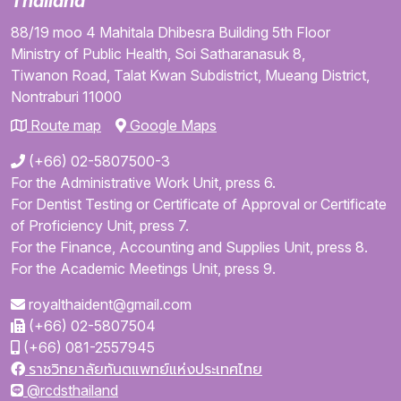
Thailand
88/19 moo 4
Mahitala Dhibesra Building
5th Floor
Ministry of Public Health,
Soi Satharanasuk 8,
Tiwanon Road,
Talat Kwan Subdistrict,
Mueang District,
Nontraburi
11000
Route map
Google Maps
(+66) 02-5807500-3
For the Administrative Work Unit, press 6.
For Dentist Testing or Certificate of Approval or Certificate
of Proficiency Unit, press 7.
For the Finance, Accounting and Supplies Unit, press 8.
For the Academic Meetings Unit, press 9.
royalthaident@gmail.com
(+66) 02-5807504
(+66) 081-2557945
ราชวิทยาลัยทันตแพทย์แห่งประเทศไทย
@rcdsthailand