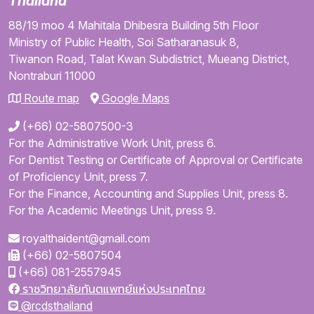
Thailand
88/19 moo 4
Mahitala Dhibesra Building
5th Floor
Ministry of Public Health,
Soi Satharanasuk 8,
Tiwanon Road,
Talat Kwan Subdistrict,
Mueang District,
Nontraburi
11000
Route map
Google Maps
(+66) 02-5807500-3
For the Administrative Work Unit, press 6.
For Dentist Testing or Certificate of Approval or Certificate
of Proficiency Unit, press 7.
For the Finance, Accounting and Supplies Unit, press 8.
For the Academic Meetings Unit, press 9.
royalthaident@gmail.com
(+66) 02-5807504
(+66) 081-2557945
ราชวิทยาลัยทันตแพทย์แห่งประเทศไทย
@rcdsthailand