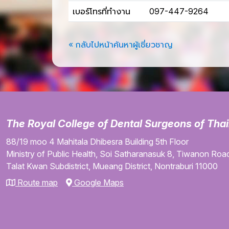
เบอร์โทรที่ทำงาน
097-447-9264
« กลับไปหน้าค้นหาผู้เชี่ยวชาญ
The Royal College of Dental Surgeons of Tha
88/19 moo 4
Mahitala Dhibesra Building
5th Floor
Ministry of Public Health,
Soi Satharanasuk 8,
Tiwanon Road
Talat Kwan Subdistrict,
Mueang District,
Nontraburi
11000
Route map
Google Maps