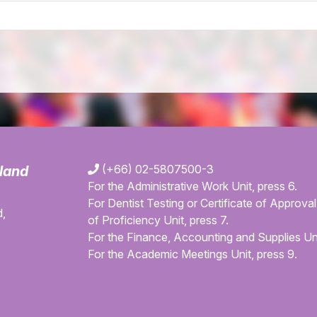
(+66) 02-5807500-3
iland
For the Administrative Work Unit, press 6.
For Dentist Testing or Certificate of Approval 
,
of Proficiency Unit, press 7.
For the Finance, Accounting and Supplies Uni
For the Academic Meetings Unit, press 9.