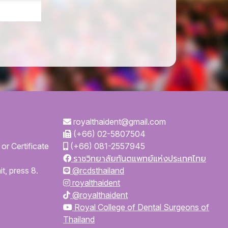
royalthaident@gmail.com
(+66) 02-5807504
or Certificate
(+66) 081-2557945
ราชวิทยาลัยทันตแพทย์แห่งประเทศไทย
t, press 8.
@rcdsthailand
royalthaident
@royalthaident
Royal College of Dental Surgeons of
Thailand