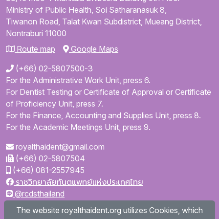
Ministry of Public Health,
Soi Satharanasuk 8,
Tiwanon Road,
Talat Kwan Subdistrict,
Mueang District,
Nontraburi
11000
Route map
Google Maps
(+66) 02-5807500-3
For the Administrative Work Unit, press 6.
For Dentist Testing or Certificate of Approval or Certificate
of Proficiency Unit, press 7.
For the Finance, Accounting and Supplies Unit, press 8.
For the Academic Meetings Unit, press 9.
royalthaident@gmail.com
(+66) 02-5807504
(+66) 081-2557945
ราชวิทยาลัยทันตแพทย์แห่งประเทศไทย
@rcdsthailand
royalthaident
The website royalthaident.org utilizes Cookies, which
@royalthaident