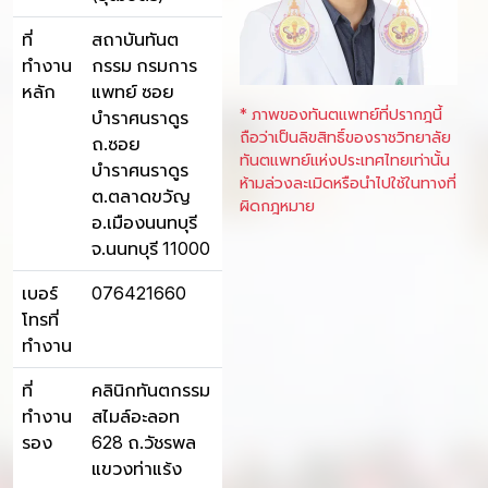
ที่
สถาบันทันต
ทำงาน
กรรม กรมการ
หลัก
แพทย์ ซอย
* ภาพของทันตแพทย์ที่ปรากฎนี้
บำราศนราดูร
ถือว่าเป็นลิขสิทธิ์ของราชวิทยาลัย
ถ.ซอย
ทันตแพทย์แห่งประเทศไทยเท่านั้น
บำราศนราดูร
ห้ามล่วงละเมิดหรือนำไปใช้ในทางที่
ต.ตลาดขวัญ
ผิดกฎหมาย
อ.เมืองนนทบุรี
จ.นนทบุรี 11000
เบอร์
076421660
โทรที่
ทำงาน
ที่
คลินิกทันตกรรม
ทำงาน
สไมล์อะลอท
รอง
628 ถ.วัชรพล
แขวงท่าแร้ง