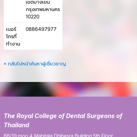
เขตบางเขน
กรุงเทพมหานคร
10220
เบอร์
0886497977
โทรที่
ทำงาน
« กลับไปหน้าค้นหาผู้เชี่ยวชาญ
The Royal College of Dental Surgeons of
Thailand
88/19 moo 4
Mahitala Dhibesra Building
5th Floor