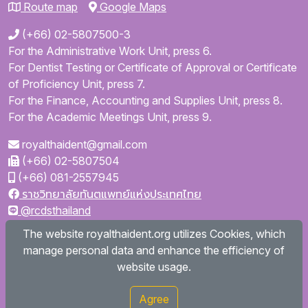
Route map
Google Maps
(+66) 02-5807500-3
For the Administrative Work Unit, press 6.
For Dentist Testing or Certificate of Approval or Certificate
of Proficiency Unit, press 7.
For the Finance, Accounting and Supplies Unit, press 8.
For the Academic Meetings Unit, press 9.
royalthaident@gmail.com
(+66) 02-5807504
(+66) 081-2557945
ราชวิทยาลัยทันตแพทย์แห่งประเทศไทย
@rcdsthailand
royalthaident
The website royalthaident.org utilizes Cookies, which
@royalthaident
manage personal data and enhance the efficiency of
Royal College of Dental Surgeons of Thailand
website usage.
Agree
Copyright © 2026
royalthaident.org All rights reserved