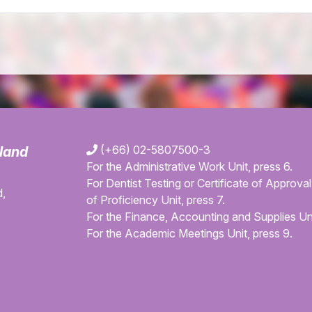
(+66) 02-5807500-3
iland
For the Administrative Work Unit, press 6.
For Dentist Testing or Certificate of Approval 
,
of Proficiency Unit, press 7.
For the Finance, Accounting and Supplies Uni
For the Academic Meetings Unit, press 9.