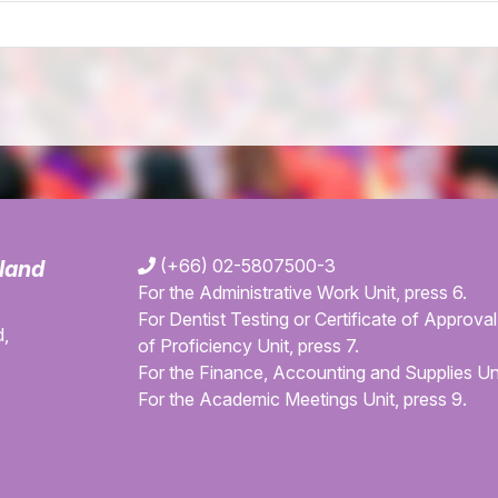
(+66) 02-5807500-3
iland
For the Administrative Work Unit, press 6.
For Dentist Testing or Certificate of Approval 
,
of Proficiency Unit, press 7.
For the Finance, Accounting and Supplies Uni
For the Academic Meetings Unit, press 9.