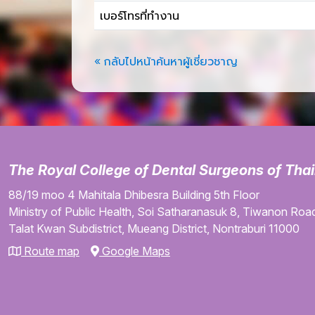
เบอร์โทรที่ทำงาน
« กลับไปหน้าค้นหาผู้เชี่ยวชาญ
The Royal College of Dental Surgeons of Tha
88/19 moo 4
Mahitala Dhibesra Building
5th Floor
Ministry of Public Health,
Soi Satharanasuk 8,
Tiwanon Road
Talat Kwan Subdistrict,
Mueang District,
Nontraburi
11000
Route map
Google Maps