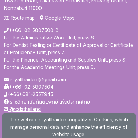
Tiwanon Road,
Talat Kwan Subdistrict,
Mueang District,
Nontraburi
11000
Route map
Google Maps
(+66) 02-5807500-3
For the Administrative Work Unit, press 6.
For Dentist Testing or Certificate of Approval or Certificate
of Proficiency Unit, press 7.
For the Finance, Accounting and Supplies Unit, press 8.
For the Academic Meetings Unit, press 9.
royalthaident@gmail.com
(+66) 02-5807504
(+66) 081-2557945
ราชวิทยาลัยทันตแพทย์แห่งประเทศไทย
@rcdsthailand
royalthaident
The website royalthaident.org utilizes Cookies, which
@royalthaident
manage personal data and enhance the efficiency of
Royal College of Dental Surgeons of Thailand
website usage.