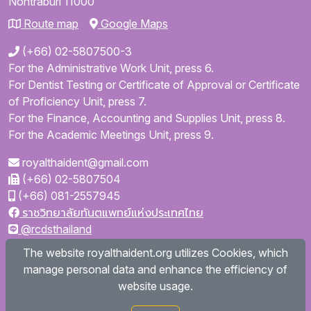
Nontraburi
11000
Route map
Google Maps
(+66) 02-5807500-3
For the Administrative Work Unit, press 6.
For Dentist Testing or Certificate of Approval or Certificate
of Proficiency Unit, press 7.
For the Finance, Accounting and Supplies Unit, press 8.
For the Academic Meetings Unit, press 9.
royalthaident@gmail.com
(+66) 02-5807504
(+66) 081-2557945
ราชวิทยาลัยทันตแพทย์แห่งประเทศไทย
@rcdsthailand
royalthaident
The website royalthaident.org utilizes Cookies, which
@royalthaident
manage personal data and enhance the efficiency of
Royal College of Dental Surgeons of Thailand
website usage.