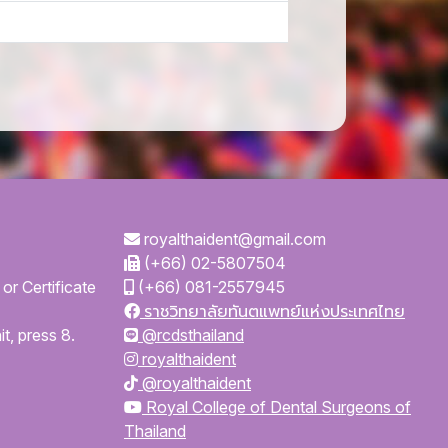
royalthaident@gmail.com
(+66) 02-5807504
or Certificate
(+66) 081-2557945
ราชวิทยาลัยทันตแพทย์แห่งประเทศไทย
t, press 8.
@rcdsthailand
royalthaident
@royalthaident
Royal College of Dental Surgeons of
Thailand