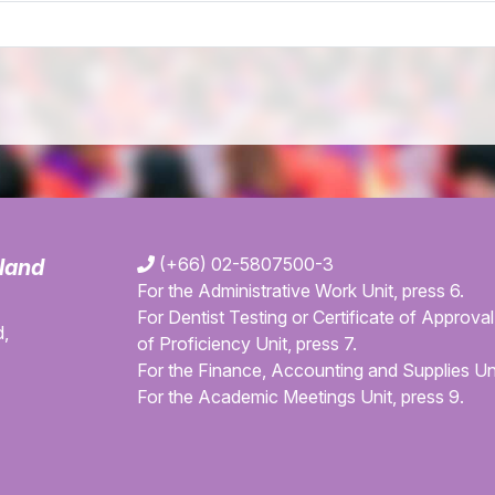
(+66) 02-5807500-3
iland
For the Administrative Work Unit, press 6.
For Dentist Testing or Certificate of Approval 
,
of Proficiency Unit, press 7.
For the Finance, Accounting and Supplies Uni
For the Academic Meetings Unit, press 9.