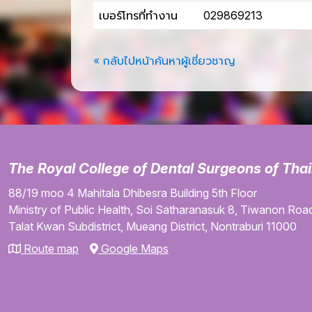
เบอร์โทรที่ทำงาน
029869213
« กลับไปหน้าค้นหาผู้เชี่ยวชาญ
The Royal College of Dental Surgeons of Tha
88/19 moo 4
Mahitala Dhibesra Building
5th Floor
Ministry of Public Health,
Soi Satharanasuk 8,
Tiwanon Road
Talat Kwan Subdistrict,
Mueang District,
Nontraburi
11000
Route map
Google Maps