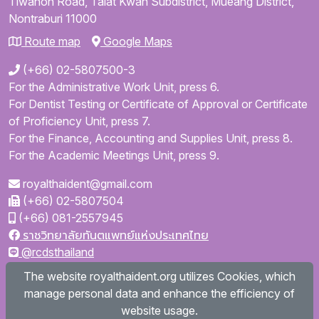
Tiwanon Road,
Talat Kwan Subdistrict,
Mueang District,
Nontraburi
11000
Route map
Google Maps
(+66) 02-5807500-3
For the Administrative Work Unit, press 6.
For Dentist Testing or Certificate of Approval or Certificate
of Proficiency Unit, press 7.
For the Finance, Accounting and Supplies Unit, press 8.
For the Academic Meetings Unit, press 9.
royalthaident@gmail.com
(+66) 02-5807504
(+66) 081-2557945
ราชวิทยาลัยทันตแพทย์แห่งประเทศไทย
@rcdsthailand
royalthaident
The website royalthaident.org utilizes Cookies, which
@royalthaident
manage personal data and enhance the efficiency of
Royal College of Dental Surgeons of Thailand
website usage.