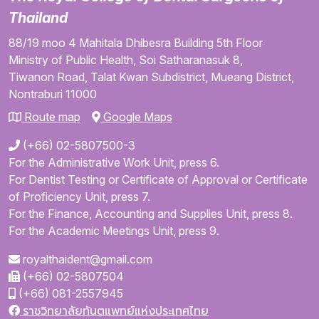
Thailand
88/19 moo 4
Mahitala Dhibesra Building
5th Floor
Ministry of Public Health,
Soi Satharanasuk 8,
Tiwanon Road,
Talat Kwan Subdistrict,
Mueang District,
Nontraburi
11000
Route map
Google Maps
(+66) 02-5807500-3
For the Administrative Work Unit, press 6.
For Dentist Testing or Certificate of Approval or Certificate
of Proficiency Unit, press 7.
For the Finance, Accounting and Supplies Unit, press 8.
For the Academic Meetings Unit, press 9.
royalthaident@gmail.com
(+66) 02-5807504
(+66) 081-2557945
ราชวิทยาลัยทันตแพทย์แห่งประเทศไทย