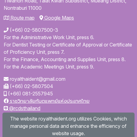
Tiwanon Road,
Talat Kwan Subdistrict,
Mueang District,
Nontraburi
11000
Route map
Google Maps
(+66) 02-5807500-3
For the Administrative Work Unit, press 6.
For Dentist Testing or Certificate of Approval or Certificate
of Proficiency Unit, press 7.
For the Finance, Accounting and Supplies Unit, press 8.
For the Academic Meetings Unit, press 9.
royalthaident@gmail.com
(+66) 02-5807504
(+66) 081-2557945
ราชวิทยาลัยทันตแพทย์แห่งประเทศไทย
@rcdsthailand
royalthaident
The website royalthaident.org utilizes Cookies, which
@royalthaident
manage personal data and enhance the efficiency of
Royal College of Dental Surgeons of Thailand
website usage.