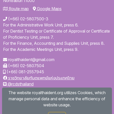
Nontraburi
11000
Route map
Google Maps
(+66) 02-5807500-3
For the Administrative Work Unit, press 6.
For Dentist Testing or Certificate of Approval or Certificate
of Proficiency Unit, press 7.
For the Finance, Accounting and Supplies Unit, press 8.
For the Academic Meetings Unit, press 9.
royalthaident@gmail.com
(+66) 02-5807504
(+66) 081-2557945
ราชวิทยาลัยทันตแพทย์แห่งประเทศไทย
@rcdsthailand
royalthaident
The website royalthaident.org utilizes Cookies, which
@royalthaident
manage personal data and enhance the efficiency of
Royal College of Dental Surgeons of Thailand
website usage.