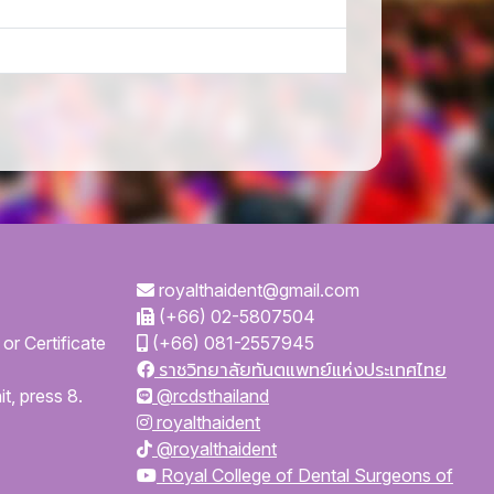
royalthaident@gmail.com
(+66) 02-5807504
or Certificate
(+66) 081-2557945
ราชวิทยาลัยทันตแพทย์แห่งประเทศไทย
t, press 8.
@rcdsthailand
royalthaident
@royalthaident
Royal College of Dental Surgeons of