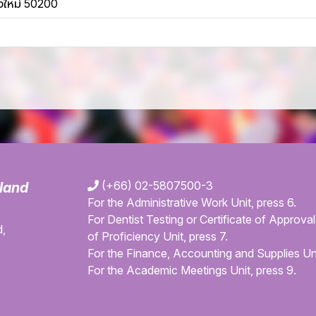
ยงใหม่ 50200
(+66) 02-5807500-3
iland
For the Administrative Work Unit, press 6.
For Dentist Testing or Certificate of Approval 
,
of Proficiency Unit, press 7.
For the Finance, Accounting and Supplies Uni
For the Academic Meetings Unit, press 9.