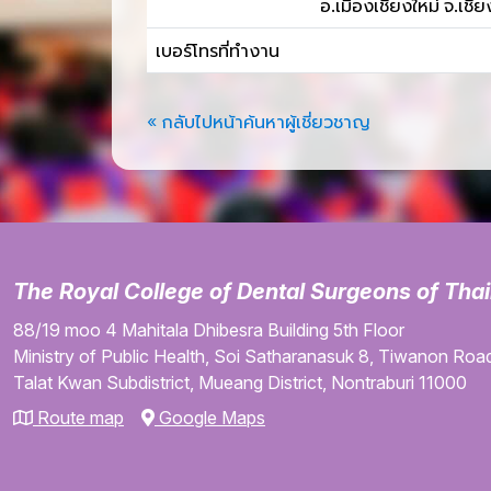
อ.เมืองเชียงใหม่ จ.เชี
เบอร์โทรที่ทำงาน
« กลับไปหน้าค้นหาผู้เชี่ยวชาญ
The Royal College of Dental Surgeons of Tha
88/19 moo 4
Mahitala Dhibesra Building
5th Floor
Ministry of Public Health,
Soi Satharanasuk 8,
Tiwanon Road
Talat Kwan Subdistrict,
Mueang District,
Nontraburi
11000
Route map
Google Maps