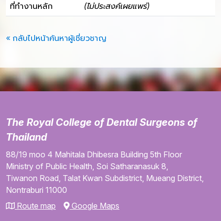
ที่ทำงานหลัก
(ไม่ประสงค์เผยแพร่)
« กลับไปหน้าค้นหาผู้เชี่ยวชาญ
The Royal College of Dental Surgeons of
Thailand
88/19 moo 4
Mahitala Dhibesra Building
5th Floor
Ministry of Public Health,
Soi Satharanasuk 8,
Tiwanon Road,
Talat Kwan Subdistrict,
Mueang District,
Nontraburi
11000
Route map
Google Maps