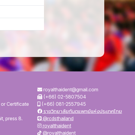
royalthaident@gmail.com
(+66) 02-5807504
or Certificate
(+66) 081-2557945
ราชวิทยาลัยทันตแพทย์แห่งประเทศไทย
t, press 8.
@rcdsthailand
royalthaident
@royalthaident