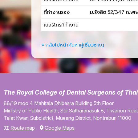
ที่ทำงานรอง
ม.รังสิต 52/347 ถ.พหล
เบอร์โทรที่ทำงาน
« กลับไปหน้าค้นหาผู้เชี่ยวชาญ
The Royal College of Dental Surgeons of Tha
88/19 moo 4
Mahitala Dhibesra Building
5th Floor
Ministry of Public Health,
Soi Satharanasuk 8,
Tiwanon Road
Talat Kwan Subdistrict,
Mueang District,
Nontraburi
11000
Route map
Google Maps