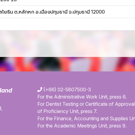
โยธิน ต.หลักหก อ.เมืองปทุมธานี จ.ปทุมธานี 12000
(+66) 02-5807500-3
iland
For the Administrative Work Unit, press 6.
For Dentist Testing or Certificate of Approval 
,
of Proficiency Unit, press 7.
For the Finance, Accounting and Supplies Uni
For the Academic Meetings Unit, press 9.