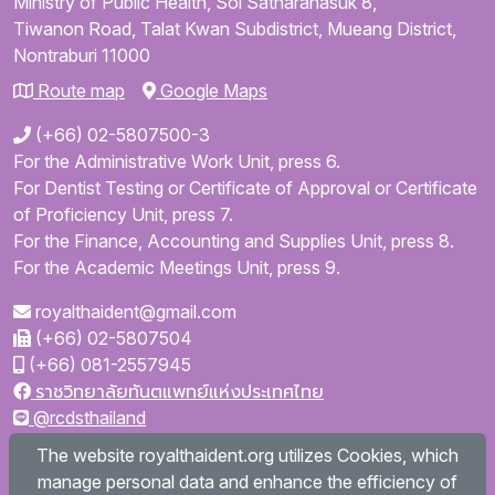
Ministry of Public Health,
Soi Satharanasuk 8,
Tiwanon Road,
Talat Kwan Subdistrict,
Mueang District,
Nontraburi
11000
Route map
Google Maps
(+66) 02-5807500-3
For the Administrative Work Unit, press 6.
For Dentist Testing or Certificate of Approval or Certificate
of Proficiency Unit, press 7.
For the Finance, Accounting and Supplies Unit, press 8.
For the Academic Meetings Unit, press 9.
royalthaident@gmail.com
(+66) 02-5807504
(+66) 081-2557945
ราชวิทยาลัยทันตแพทย์แห่งประเทศไทย
@rcdsthailand
royalthaident
The website royalthaident.org utilizes Cookies, which
@royalthaident
manage personal data and enhance the efficiency of