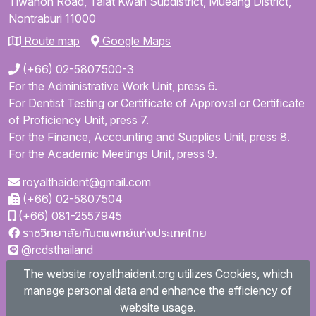
Tiwanon Road,
Talat Kwan Subdistrict,
Mueang District,
Nontraburi
11000
Route map
Google Maps
(+66) 02-5807500-3
For the Administrative Work Unit, press 6.
For Dentist Testing or Certificate of Approval or Certificate
of Proficiency Unit, press 7.
For the Finance, Accounting and Supplies Unit, press 8.
For the Academic Meetings Unit, press 9.
royalthaident@gmail.com
(+66) 02-5807504
(+66) 081-2557945
ราชวิทยาลัยทันตแพทย์แห่งประเทศไทย
@rcdsthailand
royalthaident
The website royalthaident.org utilizes Cookies, which
@royalthaident
manage personal data and enhance the efficiency of
Royal College of Dental Surgeons of Thailand
website usage.