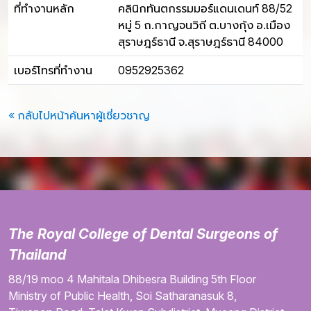
ที่ทำงานหลัก
คลินิกทันตกรรมมอร์แดนเดนท์ 88/52
หมู่ 5 ถ.กาญจนวิถี ต.บางกุ้ง อ.เมือง
สุราษฎร์ธานี จ.สุราษฎร์ธานี 84000
เบอร์โทรที่ทำงาน
0952925362
« กลับไปหน้าค้นหาผู้เชี่ยวชาญ
The Royal College of Dental Surgeons of
Thailand
88/19 moo 4
Mahitala Dhibesra Building
5th Floor
Ministry of Public Health,
Soi Satharanasuk 8,