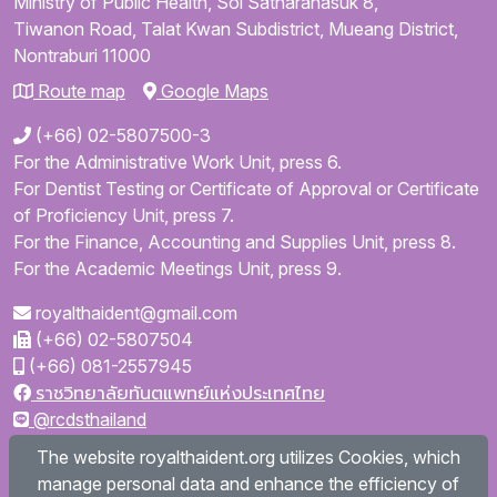
Ministry of Public Health,
Soi Satharanasuk 8,
Tiwanon Road,
Talat Kwan Subdistrict,
Mueang District,
Nontraburi
11000
Route map
Google Maps
(+66) 02-5807500-3
For the Administrative Work Unit, press 6.
For Dentist Testing or Certificate of Approval or Certificate
of Proficiency Unit, press 7.
For the Finance, Accounting and Supplies Unit, press 8.
For the Academic Meetings Unit, press 9.
royalthaident@gmail.com
(+66) 02-5807504
(+66) 081-2557945
ราชวิทยาลัยทันตแพทย์แห่งประเทศไทย
@rcdsthailand
royalthaident
The website royalthaident.org utilizes Cookies, which
@royalthaident
manage personal data and enhance the efficiency of