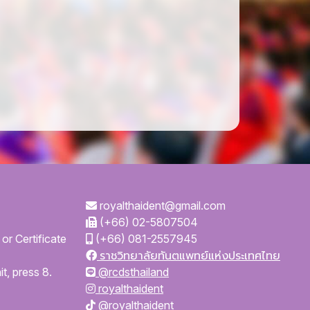
royalthaident@gmail.com
(+66) 02-5807504
or Certificate
(+66) 081-2557945
ราชวิทยาลัยทันตแพทย์แห่งประเทศไทย
t, press 8.
@rcdsthailand
royalthaident
@royalthaident