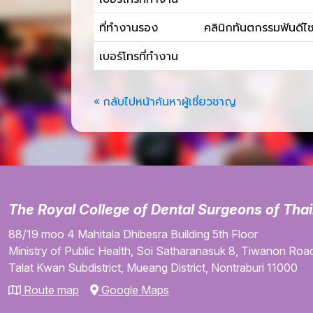
ที่ทำงานรอง
คลินิกทันตกรรมฟันดีไซ
เบอร์โทรที่ทำงาน
« กลับไปหน้าค้นหาผู้เชี่ยวชาญ
The Royal College of Dental Surgeons of Tha
88/19 moo 4
Mahitala Dhibesra Building
5th Floor
Ministry of Public Health,
Soi Satharanasuk 8,
Tiwanon Road
Talat Kwan Subdistrict,
Mueang District,
Nontraburi
11000
Route map
Google Maps