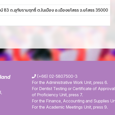
น์ 83 ถ.อุทัยรามฤทธิ์ ต.ในเมือง อ.เมืองยโสธร จ.ยโสธร 35000
(+66) 02-5807500-3
iland
For the Administrative Work Unit, press 6.
For Dentist Testing or Certificate of Approval 
,
of Proficiency Unit, press 7.
For the Finance, Accounting and Supplies Uni
For the Academic Meetings Unit, press 9.