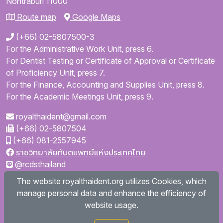
Nontraburi
11000
Route map
Google Maps
(+66) 02-5807500-3
For the Administrative Work Unit, press 6.
For Dentist Testing or Certificate of Approval or Certificate
of Proficiency Unit, press 7.
For the Finance, Accounting and Supplies Unit, press 8.
For the Academic Meetings Unit, press 9.
royalthaident@gmail.com
(+66) 02-5807504
(+66) 081-2557945
ราชวิทยาลัยทันตแพทย์แห่งประเทศไทย
@rcdsthailand
royalthaident
The website royalthaident.org utilizes Cookies, which
@royalthaident
manage personal data and enhance the efficiency of
Royal College of Dental Surgeons of Thailand
website usage.