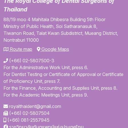
The Royal College of Dental Surgeons of
Thailand
88/19 moo 4
Mahitala Dhibesra Building
5th Floor
Ministry of Public Health,
Soi Satharanasuk 8,
Tiwanon Road,
Talat Kwan Subdistrict,
Mueang District,
Nontraburi
11000
Route map
Google Maps
(+66) 02-5807500-3
For the Administrative Work Unit, press 6.
For Dentist Testing or Certificate of Approval or Certificate
of Proficiency Unit, press 7.
For the Finance, Accounting and Supplies Unit, press 8.
For the Academic Meetings Unit, press 9.
royalthaident@gmail.com
(+66) 02-5807504
(+66) 081-2557945
ราชวิทยาลัยทันตแพทย์แห่งประเทศไทย