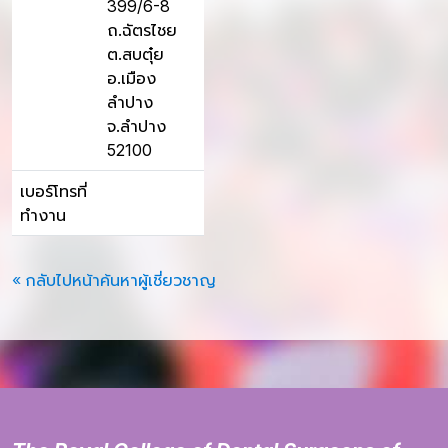
399/6-8
ถ.ฉัตรไชย
ต.สบตุ๋ย
อ.เมือง
ลำปาง
จ.ลำปาง
52100
เบอร์โทรที่
ทำงาน
« กลับไปหน้าค้นหาผู้เชี่ยวชาญ