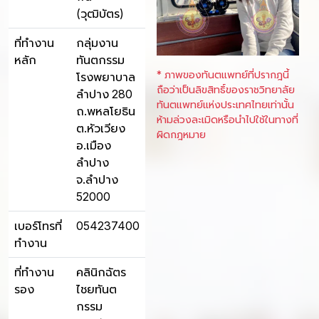
(วุฒิบัตร)
ที่ทำงาน
กลุ่มงาน
หลัก
ทันตกรรม
* ภาพของทันตแพทย์ที่ปรากฎนี้
โรงพยาบาล
ถือว่าเป็นลิขสิทธิ์ของราชวิทยาลัย
ลำปาง 280
ทันตแพทย์แห่งประเทศไทยเท่านั้น
ถ.พหลโยธิน
ห้ามล่วงละเมิดหรือนำไปใช้ในทางที่
ต.หัวเวียง
ผิดกฎหมาย
อ.เมือง
ลำปาง
จ.ลำปาง
52000
เบอร์โทรที่
054237400
ทำงาน
ที่ทำงาน
คลินิกฉัตร
รอง
ไชยทันต
กรรม