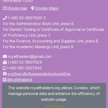
Nontraburi
11000
Route map
Google Maps
(+66) 02-5807500-3
For the Administrative Work Unit, press 6.
For Dentist Testing or Certificate of Approval or Certificate
of Proficiency Unit, press 7.
For the Finance, Accounting and Supplies Unit, press 8.
For the Academic Meetings Unit, press 9.
royalthaident@gmail.com
(+66) 02-5807504
(+66) 081-2557945
ราชวิทยาลัยทันตแพทย์แห่งประเทศไทย
@rcdsthailand
royalthaident
The website royalthaident.org utilizes Cookies, which
@royalthaident
manage personal data and enhance the efficiency of
Royal College of Dental Surgeons of Thailand
website usage.