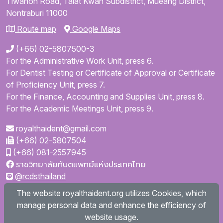
Tiwanon Road,
Talat Kwan Subdistrict,
Mueang District,
Nontraburi
11000
Route map
Google Maps
(+66) 02-5807500-3
For the Administrative Work Unit, press 6.
For Dentist Testing or Certificate of Approval or Certificate
of Proficiency Unit, press 7.
For the Finance, Accounting and Supplies Unit, press 8.
For the Academic Meetings Unit, press 9.
royalthaident@gmail.com
(+66) 02-5807504
(+66) 081-2557945
ราชวิทยาลัยทันตแพทย์แห่งประเทศไทย
@rcdsthailand
royalthaident
The website royalthaident.org utilizes Cookies, which
@royalthaident
manage personal data and enhance the efficiency of
Royal College of Dental Surgeons of Thailand
website usage.