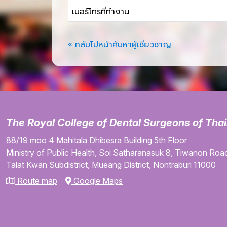
เบอร์โทรที่ทำงาน
« กลับไปหน้าค้นหาผู้เชี่ยวชาญ
The Royal College of Dental Surgeons of Tha
88/19 moo 4
Mahitala Dhibesra Building
5th Floor
Ministry of Public Health,
Soi Satharanasuk 8,
Tiwanon Road
Talat Kwan Subdistrict,
Mueang District,
Nontraburi
11000
Route map
Google Maps