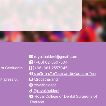
royalthaident@gmail.com
(+66) 02-5807504
or Certificate
(+66) 081-2557945
ราชวิทยาลัยทันตแพทย์แห่งประเทศไทย
t, press 8.
@rcdsthailand
royalthaident
@royalthaident
Royal College of Dental Surgeons of
Thailand