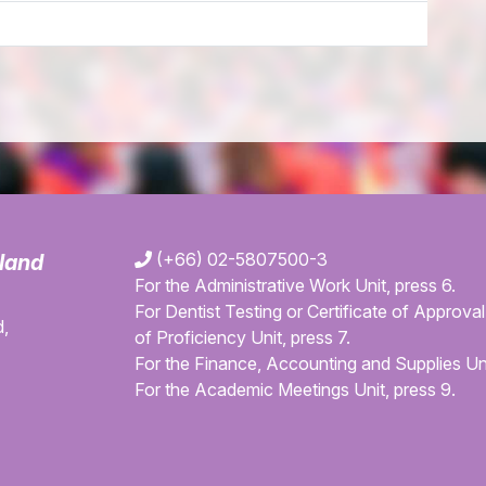
(+66) 02-5807500-3
iland
For the Administrative Work Unit, press 6.
For Dentist Testing or Certificate of Approval 
,
of Proficiency Unit, press 7.
For the Finance, Accounting and Supplies Uni
For the Academic Meetings Unit, press 9.