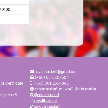
 10100
royalthaident@gmail.com
(+66) 02-5807504
or Certificate
(+66) 081-2557945
ราชวิทยาลัยทันตแพทย์แห่งประเทศไทย
t, press 8.
@rcdsthailand
royalthaident
@royalthaident