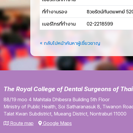
ที่ทำงานรอง
ชิวชรัตน์ทันตแพทย์ 5
เบอร์โทรที่ทำงาน
02-2218599
« กลับไปหน้าค้นหาผู้เชี่ยวชาญ
The Royal College of Dental Surgeons of Tha
88/19 moo 4
Mahitala Dhibesra Building
5th Floor
Ministry of Public Health,
Soi Satharanasuk 8,
Tiwanon Road
Talat Kwan Subdistrict,
Mueang District,
Nontraburi
11000
Route map
Google Maps