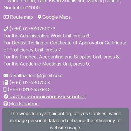
Tiwanon Road,
Talat Kwan Subdistrict,
Mueang District,
Nontraburi
11000
Route map
Google Maps
(+66) 02-5807500-3
For the Administrative Work Unit, press 6.
For Dentist Testing or Certificate of Approval or Certificate
of Proficiency Unit, press 7.
For the Finance, Accounting and Supplies Unit, press 8.
For the Academic Meetings Unit, press 9.
royalthaident@gmail.com
(+66) 02-5807504
(+66) 081-2557945
ราชวิทยาลัยทันตแพทย์แห่งประเทศไทย
@rcdsthailand
royalthaident
The website royalthaident.org utilizes Cookies, which
@royalthaident
manage personal data and enhance the efficiency of
Royal College of Dental Surgeons of Thailand
website usage.