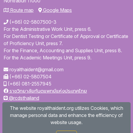
Nontraburi
11000
Route map
Google Maps
(+66) 02-5807500-3
For the Administrative Work Unit, press 6.
For Dentist Testing or Certificate of Approval or Certificate
of Proficiency Unit, press 7.
For the Finance, Accounting and Supplies Unit, press 8.
For the Academic Meetings Unit, press 9.
royalthaident@gmail.com
(+66) 02-5807504
(+66) 081-2557945
ราชวิทยาลัยทันตแพทย์แห่งประเทศไทย
@rcdsthailand
royalthaident
The website royalthaident.org utilizes Cookies, which
@royalthaident
manage personal data and enhance the efficiency of
Royal College of Dental Surgeons of Thailand
website usage.