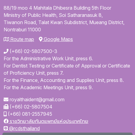
88/19 moo 4
Mahitala Dhibesra Building
5th Floor
Ministry of Public Health,
Soi Satharanasuk 8,
Tiwanon Road,
Talat Kwan Subdistrict,
Mueang District,
Nontraburi
11000
Route map
Google Maps
(+66) 02-5807500-3
For the Administrative Work Unit, press 6.
For Dentist Testing or Certificate of Approval or Certificate
of Proficiency Unit, press 7.
For the Finance, Accounting and Supplies Unit, press 8.
For the Academic Meetings Unit, press 9.
royalthaident@gmail.com
(+66) 02-5807504
(+66) 081-2557945
ราชวิทยาลัยทันตแพทย์แห่งประเทศไทย
@rcdsthailand