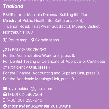
Thailand
88/19 moo 4
Mahitala Dhibesra Building
5th Floor
Ministry of Public Health,
Soi Satharanasuk 8,
Tiwanon Road,
Talat Kwan Subdistrict,
Mueang District,
Nontraburi
11000
Route map
Google Maps
(+66) 02-5807500-3
For the Administrative Work Unit, press 6.
For Dentist Testing or Certificate of Approval or Certificate
of Proficiency Unit, press 7.
For the Finance, Accounting and Supplies Unit, press 8.
For the Academic Meetings Unit, press 9.
royalthaident@gmail.com
(+66) 02-5807504
(+66) 081-2557945
ราชวิทยาลัยทันตแพทย์แห่งประเทศไทย