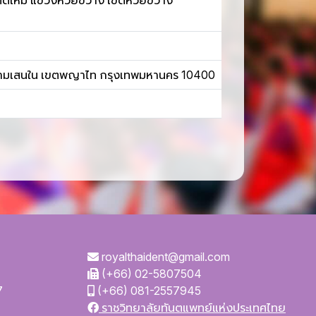
รีตัดใหม่ แขวงห้วยขวาง เขตห้วยขวาง
วงสามเสนใน เขตพญาไท กรุงเทพมหานคร 10400
royalthaident@gmail.com
(+66) 02-5807504
7
(+66) 081-2557945
ราชวิทยาลัยทันตแพทย์แห่งประเทศไทย