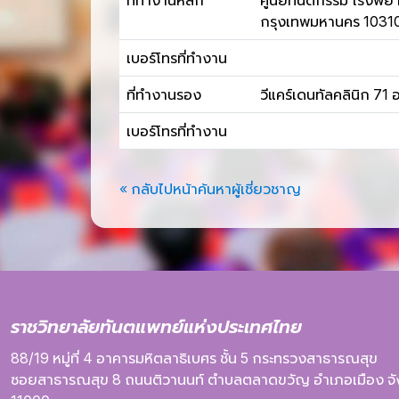
ที่ทำงานหลัก
ศูนย์ทันตกรรม โรงพยาบ
กรุงเทพมหานคร 1031
เบอร์โทรที่ทำงาน
ที่ทำงานรอง
วีแคร์เดนทัลคลินิก 
เบอร์โทรที่ทำงาน
« กลับไปหน้าค้นหาผู้เชี่ยวชาญ
ราชวิทยาลัยทันตแพทย์แห่งประเทศไทย
88/19 หมู่ที่ 4
อาคารมหิตลาธิเบศร
ชั้น 5
กระทรวงสาธารณสุข
ซอยสาธารณสุข 8
ถนนติวานนท์
ตำบลตลาดขวัญ
อำเภอเมือง
จ