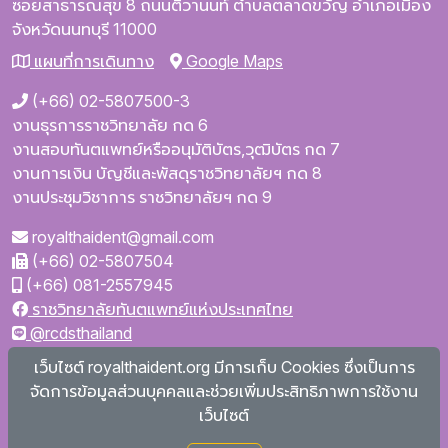
ซอยสาธารณสุข 8
ถนนติวานนท์
ตำบลตลาดขวัญ
อำเภอเมือง
จังหวัดนนทบุรี
11000
แผนที่การเดินทาง
Google Maps
(+66) 02-5807500-3
งานธุรการราชวิทยาลัย กด 6
งานสอบทันตแพทย์หรืออนุมัติบัตร,วุฒิบัตร กด 7
งานการเงิน บัญชีและพัสดุราชวิทยาลัยฯ กด 8
งานประชุมวิชาการ ราชวิทยาลัยฯ กด 9
royalthaident@gmail.com
(+66) 02-5807504
(+66) 081-2557945
ราชวิทยาลัยทันตแพทย์แห่งประเทศไทย
@rcdsthailand
royalthaident
เว็บไซต์ royalthaident.org มีการเก็บ Cookies ซึ่งเป็นการ
@royalthaident
จัดการข้อมูลส่วนบุคคลและช่วยเพิ่มประสิทธิภาพการใช้งาน
Royal College of Dental Surgeons of Thailand
เว็บไซต์