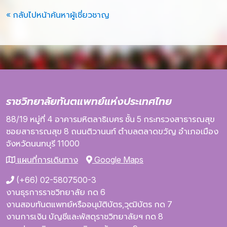
« กลับไปหน้าค้นหาผู้เชี่ยวชาญ
ราชวิทยาลัยทันตแพทย์แห่งประเทศไทย
88/19 หมู่ที่ 4
อาคารมหิตลาธิเบศร
ชั้น 5
กระทรวงสาธารณสุข
ซอยสาธารณสุข 8
ถนนติวานนท์
ตำบลตลาดขวัญ
อำเภอเมือง
จังหวัดนนทบุรี
11000
แผนที่การเดินทาง
Google Maps
(+66) 02-5807500-3
งานธุรการราชวิทยาลัย กด 6
งานสอบทันตแพทย์หรืออนุมัติบัตร,วุฒิบัตร กด 7
งานการเงิน บัญชีและพัสดุราชวิทยาลัยฯ กด 8