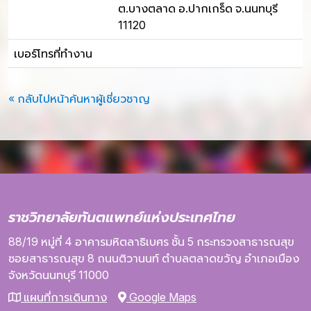
ต.บางตลาด อ.ปากเกร็ด จ.นนทบุรี
11120
เบอร์โทรที่ทำงาน
« กลับไปหน้าค้นหาผู้เชี่ยวชาญ
ราชวิทยาลัยทันตแพทย์แห่งประเทศไทย
88/19 หมู่ที่ 4
อาคารมหิตลาธิเบศร
ชั้น 5
กระทรวงสาธารณสุข
ซอยสาธารณสุข 8
ถนนติวานนท์
ตำบลตลาดขวัญ
อำเภอเมือง
จังหวัดนนทบุรี
11000
แผนที่การเดินทาง
Google Maps