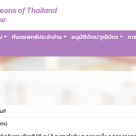
geons of Thailand
ทย
บ
ทันตแพทย์ประจำบ้าน
อนุมัติบัตร/วุฒิบัตร
การ
นท์
ัตร)