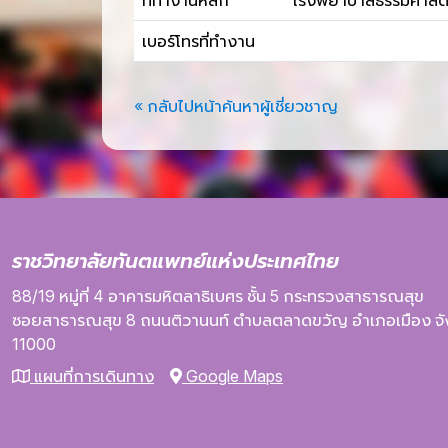
ที่ทำงานหลัก
โรงพยาบาลธรรมศาสตร์เ
เบอร์โทรที่ทำงาน
« กลับไปหน้าค้นหาผู้เชี่ยวชาญ
ราชวิทยาลัยทันตแพทย์แห่งประเทศไทย
88/19 หมู่ที่ 4
อาคารมหิตลาธิเบศร
ชั้น 5
กระทรวงสาธารณสุข
ซอยสาธารณสุข 8
ถนนติวานนท์
ตำบลตลาดขวัญ
อำเภอเมือง
จ
11000
แผนที่การเดินทาง
Google Maps