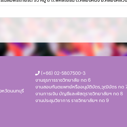
ฉลิมพระเกียรติ 95 หมู่ 8 ถ.พหลโยธิน ต.คลองหนึ่ง อ.คลองหลวง 
(+66) 02-5807500-3
งานธุรการราชวิทยาลัย กด 6
งานสอบทันตแพทย์หรืออนุมัติบัตร,วุฒิบัตร กด 
ังหวัดนนทบุรี
งานการเงิน บัญชีและพัสดุราชวิทยาลัยฯ กด 8
งานประชุมวิชาการ ราชวิทยาลัยฯ กด 9