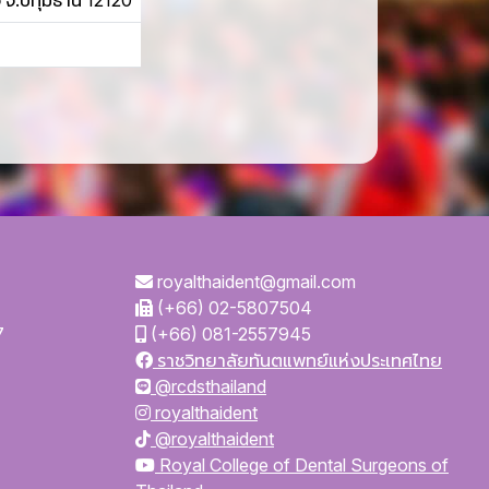
จ.ปทุมธานี 12120
royalthaident@gmail.com
(+66) 02-5807504
7
(+66) 081-2557945
ราชวิทยาลัยทันตแพทย์แห่งประเทศไทย
@rcdsthailand
royalthaident
@royalthaident
Royal College of Dental Surgeons of