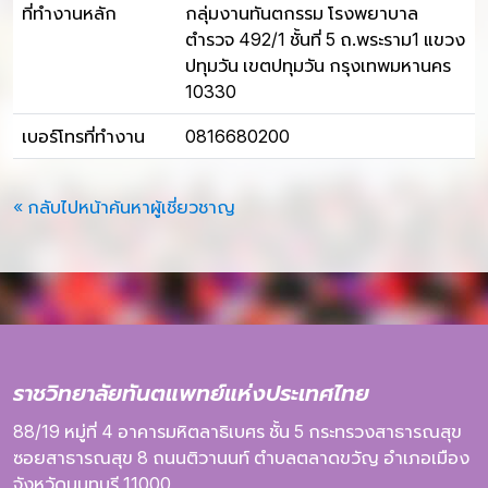
ที่ทำงานหลัก
กลุ่มงานทันตกรรม โรงพยาบาล
ตำรวจ 492/1 ชั้นที่ 5 ถ.พระราม1 แขวง
ปทุมวัน เขตปทุมวัน กรุงเทพมหานคร
10330
เบอร์โทรที่ทำงาน
0816680200
« กลับไปหน้าค้นหาผู้เชี่ยวชาญ
ราชวิทยาลัยทันตแพทย์แห่งประเทศไทย
88/19 หมู่ที่ 4
อาคารมหิตลาธิเบศร
ชั้น 5
กระทรวงสาธารณสุข
ซอยสาธารณสุข 8
ถนนติวานนท์
ตำบลตลาดขวัญ
อำเภอเมือง
จังหวัดนนทบุรี
11000