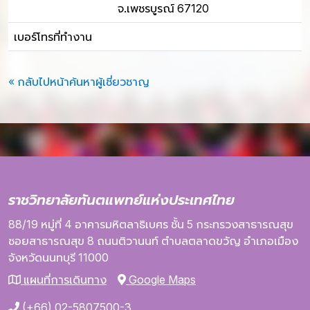
จ.เพชรบูรณ์ 67120
เบอร์โทรที่ทำงาน
« กลับไปหน้าค้นหาผู้เชี่ยวชาญ
ราชวิทยาลัยทันตแพทย์แห่งประเทศไทย
88/19 หมู่ที่ 4
อาคารมหิตลาธิเบศร
ชั้น 5
กระทรวงสาธารณสุข
ซอยสาธารณสุข 8
ถนนติวานนท์
ตำบลตลาดขวัญ
อำเภอเมือง
จังหวัดนนทบุรี
11000
แผนที่การเดินทาง
Google Maps
(+66) 02-5807500-3