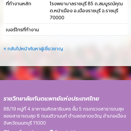
ที่ทำงานหลัก
โรงพยาบาลราชบุรี 85 ถ.สมบูรณ์คุณ
ต.หน้าเมือง อ.เมืองราชบุรี จ.ราชบุรี
70000
เบอร์โทรที่ทำงาน
« กลับไปหน้าค้นหาผู้เชี่ยวชาญ
ราชวิทยาลัยทันตแพทย์แห่งประเทศไทย
88/19 หมู่ที่ 4
อาคารมหิตลาธิเบศร
ชั้น 5
กระทรวงสาธารณสุข
ซอยสาธารณสุข 8
ถนนติวานนท์
ตำบลตลาดขวัญ
อำเภอเมือง
จังหวัดนนทบุรี
11000