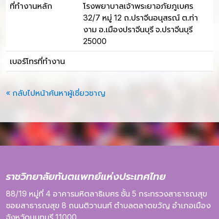
ที่ทำงานหลัก
โรงพยาบาลเจ้าพระยาอภัยภูเบศร
32/7 หมู่ 12 ถ.ปราจีนอนุสรณ์ ต.ท่า
งาม อ.เมืองปราจีนบุรี จ.ปราจีนบุรี
25000
เบอร์โทรที่ทำงาน
« กลับไปหน้าค้นหาผู้เชี่ยวชาญ
ราชวิทยาลัยทันตแพทย์แห่งประเทศไทย
88/19 หมู่ที่ 4
อาคารมหิตลาธิเบศร
ชั้น 5
กระทรวงสาธารณสุข
ซอยสาธารณสุข 8
ถนนติวานนท์
ตำบลตลาดขวัญ
อำเภอเมือง
จังหวัดนนทบุรี
11000