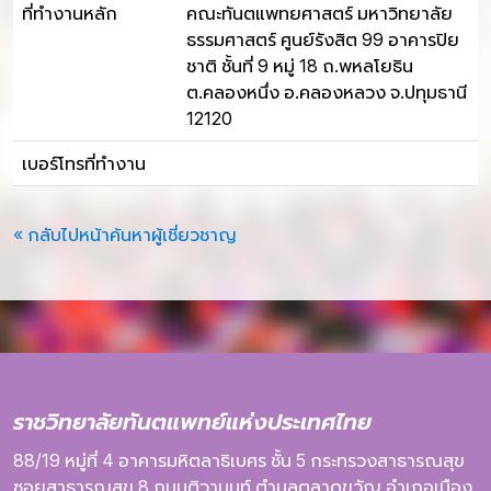
ที่ทำงานหลัก
คณะทันตแพทยศาสตร์ มหาวิทยาลัย
ธรรมศาสตร์ ศูนย์รังสิต 99 อาคารปิย
ชาติ ชั้นที่ 9 หมู่ 18 ถ.พหลโยธิน
ต.คลองหนึ่ง อ.คลองหลวง จ.ปทุมธานี
12120
เบอร์โทรที่ทำงาน
« กลับไปหน้าค้นหาผู้เชี่ยวชาญ
ราชวิทยาลัยทันตแพทย์แห่งประเทศไทย
88/19 หมู่ที่ 4
อาคารมหิตลาธิเบศร
ชั้น 5
กระทรวงสาธารณสุข
ซอยสาธารณสุข 8
ถนนติวานนท์
ตำบลตลาดขวัญ
อำเภอเมือง