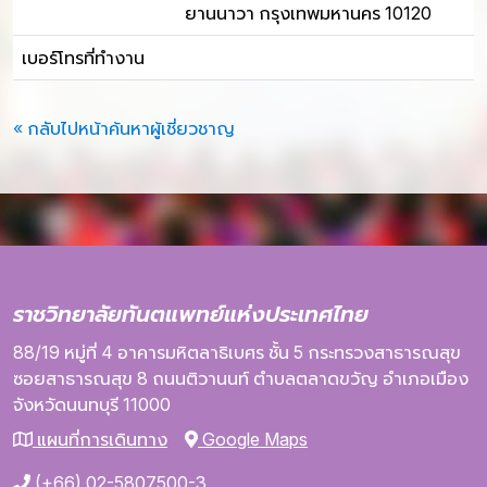
ยานนาวา กรุงเทพมหานคร 10120
เบอร์โทรที่ทำงาน
« กลับไปหน้าค้นหาผู้เชี่ยวชาญ
ราชวิทยาลัยทันตแพทย์แห่งประเทศไทย
88/19 หมู่ที่ 4
อาคารมหิตลาธิเบศร
ชั้น 5
กระทรวงสาธารณสุข
ซอยสาธารณสุข 8
ถนนติวานนท์
ตำบลตลาดขวัญ
อำเภอเมือง
จังหวัดนนทบุรี
11000
แผนที่การเดินทาง
Google Maps
(+66) 02-5807500-3