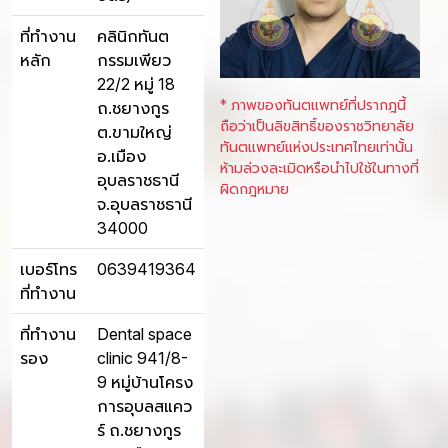
ที่ทำงาน
คลินิกทันต
หลัก
กรรมเพียว
22/2 หมู่ 18
* ภาพของทันตแพทย์ที่ปรากฎนี้
ถ.ชยางกูร
ถือว่าเป็นลิขสิทธิ์ของราชวิทยาลัย
ต.ขามใหญ่
ทันตแพทย์แห่งประเทศไทยเท่านั้น
อ.เมือง
ห้ามล่วงละเมิดหรือนำไปใช้ในทางที่
อุบลราชธานี
ผิดกฎหมาย
จ.อุบลราชธานี
34000
เบอร์โทร
0639419364
ที่ทำงาน
ที่ทำงาน
Dental space
รอง
clinic 941/8-
9 หมู่บ้านโครง
การอุบลสแคว
ร์ ถ.ชยางกูร