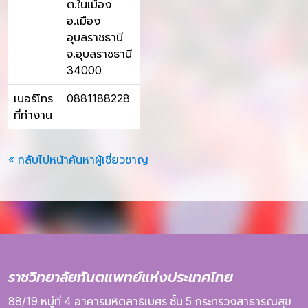
ต.ในเมือง
อ.เมือง
อุบลราชธานี
จ.อุบลราชธานี
34000
เบอร์โทร
0881188228
ที่ทำงาน
« กลับไปหน้าค้นหาผู้เชี่ยวชาญ
ราชวิทยาลัยทันตแพทย์แห่งประเทศไทย
88/19 หมู่ที่ 4
อาคารมหิตลาธิเบศร
ชั้น 5
กระทรวงสาธารณสุข