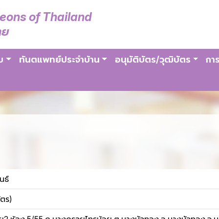
geons of Thailand
ทย
บ
ทันตแพทย์ประจำบ้าน
อนุมัติบัตร/วุฒิบัตร
การ
นธ์
ัตร)