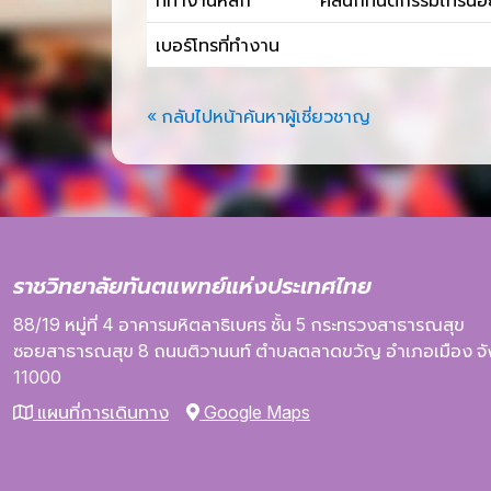
ที่ทำงานหลัก
คลินิกทันตกรรมไทรนัอ
เบอร์โทรที่ทำงาน
« กลับไปหน้าค้นหาผู้เชี่ยวชาญ
ราชวิทยาลัยทันตแพทย์แห่งประเทศไทย
88/19 หมู่ที่ 4
อาคารมหิตลาธิเบศร
ชั้น 5
กระทรวงสาธารณสุข
ซอยสาธารณสุข 8
ถนนติวานนท์
ตำบลตลาดขวัญ
อำเภอเมือง
จ
11000
แผนที่การเดินทาง
Google Maps