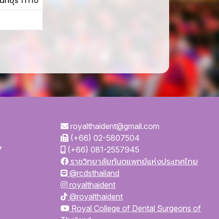
ทบุรี 11110
royalthaident@gmail.com
(+66) 02-5807504
7
(+66) 081-2557945
ราชวิทยาลัยทันตแพทย์แห่งประเทศไทย
@rcdsthailand
royalthaident
@royalthaident
Royal College of Dental Surgeons of