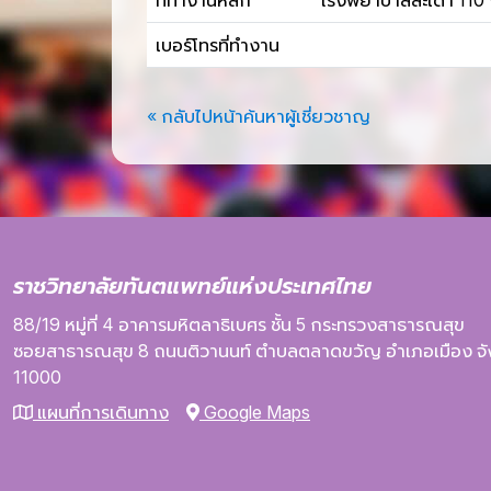
ที่ทำงานหลัก
โรงพยาบาลสะเดา 110 ถ
เบอร์โทรที่ทำงาน
« กลับไปหน้าค้นหาผู้เชี่ยวชาญ
ราชวิทยาลัยทันตแพทย์แห่งประเทศไทย
88/19 หมู่ที่ 4
อาคารมหิตลาธิเบศร
ชั้น 5
กระทรวงสาธารณสุข
ซอยสาธารณสุข 8
ถนนติวานนท์
ตำบลตลาดขวัญ
อำเภอเมือง
จ
11000
แผนที่การเดินทาง
Google Maps