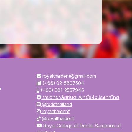
royalthaident@gmail.com
(+66) 02-5807504
7
(+66) 081-2557945
ราชวิทยาลัยทันตแพทย์แห่งประเทศไทย
@rcdsthailand
royalthaident
@royalthaident
Royal College of Dental Surgeons of