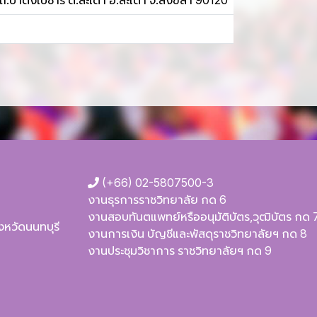
.ปาดังเบซาร์ ต.สะเดา อ.สะเดา จ.สงขลา 90120
(+66) 02-5807500-3
งานธุรการราชวิทยาลัย กด 6
งานสอบทันตแพทย์หรืออนุมัติบัตร,วุฒิบัตร กด 
ังหวัดนนทบุรี
งานการเงิน บัญชีและพัสดุราชวิทยาลัยฯ กด 8
งานประชุมวิชาการ ราชวิทยาลัยฯ กด 9