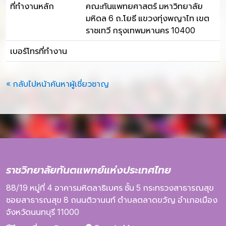
ที่ทำงานหลัก
คณะทันแพทยศาสตร์ มหาวิทยาลัย
มหิดล 6 ถ.โยธี แขวงทุ่งพญาไท เขต
ราชเทวี กรุงเทพมหานคร 10400
เบอร์โทรที่ทำงาน
« กลับไปหน้าค้นหาผู้เชี่ยวชาญ
ราชวิทยาลัยทันตแพทย์แห่งประเทศไทย
88/19 หมู่ที่ 4
อาคารมหิตลาธิเบศร
ชั้น 5
กระทรวงสาธารณสุข
ซอยสาธารณสุข 8
ถนนติวานนท์
ตำบลตลาดขวัญ
อำเภอเมือง
จังหวัดนนทบุรี
11000