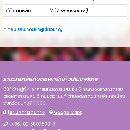
ที่ทำงานหลัก
(ไม่ประสงค์เผยแพร่)
« กลับไปหน้าค้นหาผู้เชี่ยวชาญ
ราชวิทยาลัยทันตแพทย์แห่งประเทศไทย
88/19 หมู่ที่ 4
อาคารมหิตลาธิเบศร
ชั้น 5
กระทรวงสาธารณสุข
ซอยสาธารณสุข 8
ถนนติวานนท์
ตำบลตลาดขวัญ
อำเภอเมือง
จังหวัดนนทบุรี
11000
แผนที่การเดินทาง
Google Maps
(+66) 02-5807500-3