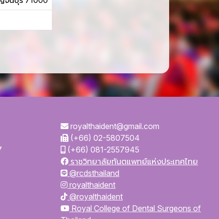
ญจนบุรี 71000
royalthaident@gmail.com
(+66) 02-5807504
7
(+66) 081-2557945
ราชวิทยาลัยทันตแพทย์แห่งประเทศไทย
@rcdsthailand
royalthaident
@royalthaident
Royal College of Dental Surgeons of