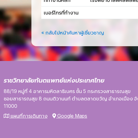
ที่ทำงานหลัก
โรงพยาบาลพหลพลพยุหเ
เบอร์โทรที่ทำงาน
« กลับไปหน้าค้นหาผู้เชี่ยวชาญ
ราชวิทยาลัยทันตแพทย์แห่งประเทศไทย
88/19 หมู่ที่ 4
อาคารมหิตลาธิเบศร
ชั้น 5
กระทรวงสาธารณสุข
ซอยสาธารณสุข 8
ถนนติวานนท์
ตำบลตลาดขวัญ
อำเภอเมือง
จ
11000
แผนที่การเดินทาง
Google Maps