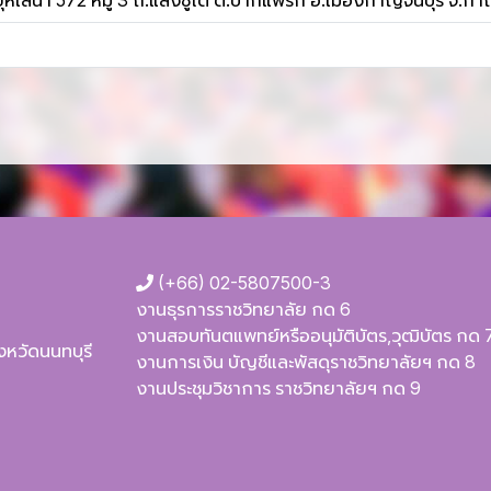
สนา 572 หมู่ 3 ถ.แสงชูโต ต.ปากแพรก อ.เมืองกาญจนบุรี จ.กา
(+66) 02-5807500-3
งานธุรการราชวิทยาลัย กด 6
งานสอบทันตแพทย์หรืออนุมัติบัตร,วุฒิบัตร กด 
ังหวัดนนทบุรี
งานการเงิน บัญชีและพัสดุราชวิทยาลัยฯ กด 8
งานประชุมวิชาการ ราชวิทยาลัยฯ กด 9