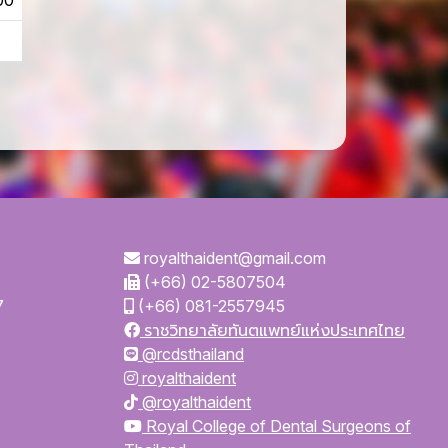
00
royalthaident@gmail.com
(+66) 02-5807504
7
(+66) 081-2557945
ราชวิทยาลัยทันตแพทย์แห่งประเทศไทย
@rcdsthailand
royalthaident
@royalthaident
Royal College of Dental Surgeons of