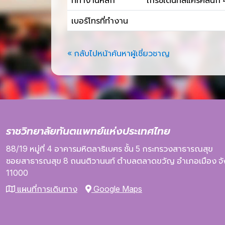
ที่ทำงานหลัก
เกรซเด็นทัลแคร์คลินิก 
เบอร์โทรที่ทำงาน
« กลับไปหน้าค้นหาผู้เชี่ยวชาญ
ราชวิทยาลัยทันตแพทย์แห่งประเทศไทย
88/19 หมู่ที่ 4
อาคารมหิตลาธิเบศร
ชั้น 5
กระทรวงสาธารณสุข
ซอยสาธารณสุข 8
ถนนติวานนท์
ตำบลตลาดขวัญ
อำเภอเมือง
จ
11000
แผนที่การเดินทาง
Google Maps